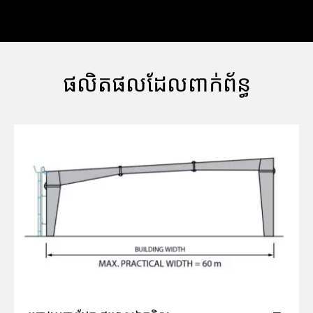
ផលិតផលដែលពាក់ព័ន្ធ