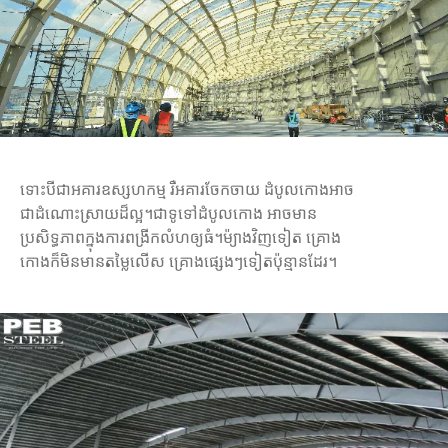
ទោះបីជាអគារឧស្សហកម្ម រឺអគារចែកចាយ ដំបូលកោងអាច
ជាដំណោះស្រាយដ៏ល្អ។ជាទូទៅដំបូលកោង អាចមាន
ប្រសិទ្ធភាពក្នុងការពង្រីកលំហឲ្យធំ។ម៉្យាងវិញទៀត គ្រោង
កោងក៏មិនមានតម្លៃលើស គ្រោងផ្សេងៗទៀតប៉ុន្មានដែរ។