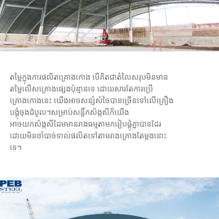
តម្លៃក្នុងការផលិតគ្រោងកោង បើគិតជាតំលៃសរុបមិនមាន
តម្លៃលើសគ្រោងផ្សេងប៉ុន្មានទេ ដោយសារតែការប្រើ
គ្រោងកោងនេះ យើងអាចសន្សំសំចៃបានច្រើនទៅលើគ្រឿង
បង្គុំចុងដំបូល។សម្រាប់សន្លឹកស័ង្កសីក៏យើង
អាចយកស័ង្កសីដែមមានរាងធម្មតាមករៀបផ្គុំគ្នាបានដែរ
ដោយមិនចាំបាច់ទាល់ផលិតទៅតាមរាងគ្រោងតែម្តងនោះ
ទេ។