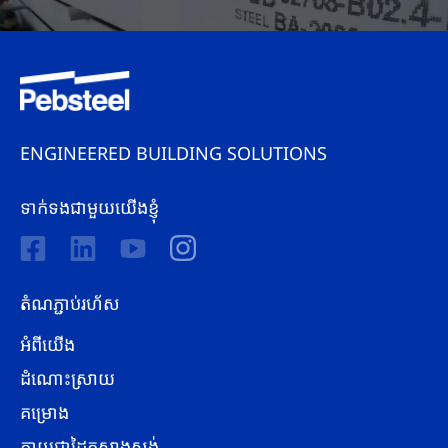
ENGINEERED BUILDING SOLUTIONS
ទាក់ទងជាមួយយើងខ្ញុំ
តំណភ្ជាប់រហ័ស
អំពីយើង
ដំណោះស្រាយ
គម្រោង
ក្លាយជាដៃគូសាងសង់