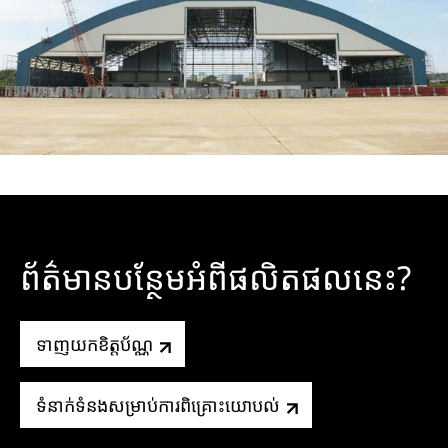
ព័ត៌មានបន្ថែមអំពីផលិតផលនេះ?
ទាញយកខិត្តប័ណ្ណ
ទំនាក់ទំនងសម្រាប់ការពិគ្រោះយោបល់