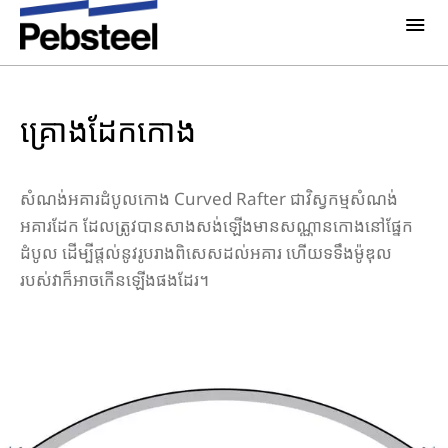
ផ្ទះ
/
ដំណោះស្រាយ
/
ផលិតផល
/
សមាសធាតុនៃគ្រឿងបង្គុំដែក
/
ស្តង់ដារនៃប្រព័ន្ធគ្រឿងបង្គុំ
/
គ្រោងដែកកោង
អំពីពួកយើង
អំពីយើង
គ្រោងដែកកោង
ដំណោះស្រាយ
ហេតុអ្វីជ្រើសរើសយក​ Pebsteel
ទិដ្ឋភាពទូទៅ
គម្រោង
សំណង់អគារដំបូលកោង Curved Rafter ជាវិស្វកម្មសំណង់
ប្រព័ន្ធ គ្រឿងបង្គុំអាគារ
អគារដែក ដែលត្រូវបានសាងសង់ឡើងមានសណ្ណានកោងនៅផ្នែក
ដំបូល ដើម្បីផ្តល់នូវរូបរាងពិសេសដល់អគារ ហើយទទឹងម៉ូឌុល
ប្រព័ន្ធផ្សព្វផ្សាយ
ផលិតផល
របស់វាក៏អាចកើនឡើងផងដែរ។
ព័តមាន
ខិត្តប័ណ្ណ
រូបភាព
ទាក់ទងយើងខ្ញុំ