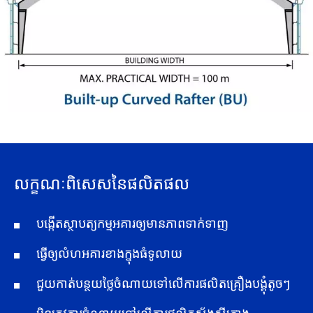
លក្ខណៈពិសេសនៃផលិតផល
បង្កើតស្ថាបត្យកម្មអគារឲ្យមានភាពទាក់ទាញ
ធ្វើឲ្យលំហអគារខាងក្នុងធំទូលាយ
ជួយកាត់បន្ថយថ្លៃចំណាយទៅលើការផលិតគ្រឿងបង្គុំតូចៗ