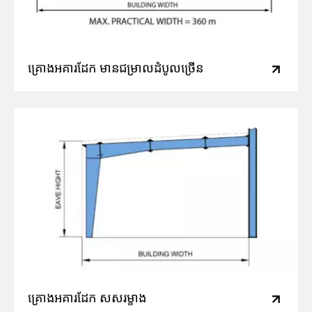
គ្រោងអគារដែក មានជម្រាលដំបូលច្រើន
គ្រោងអគារដែក សសរម្ខាង