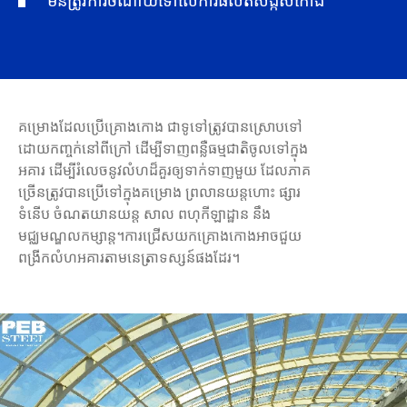
មិនត្រូវការចំណាយទៅលើការផលិតស័ង្កសីកោង
គម្រោងដែលប្រើគ្រោងកោង ជាទូទៅត្រូវបានស្រោបទៅ
ដោយកញ្ចក់នៅពីក្រៅ ដើម្បីទាញពន្លឺធម្មជាតិចូលទៅក្នុង
អគារ ដើម្បីរំលេចនូវលំហដ៏គួរឲ្យទាក់ទាញមួយ ដែលភាគ
ច្រើនត្រូវបានប្រើទៅក្នុងគម្រោង ព្រលានយន្តហោះ ផ្សារ
ទំនើប ចំណតយានយន្ត សាល ពហុកីឡាដ្ឋាន នឹង
មជ្ឈមណ្ឌលកម្សាន្ត។ការជ្រើសយកគ្រោងកោងអាចជួយ
ពង្រីកលំហអគារតាមនេត្រាទស្សន៍ផងដែរ។