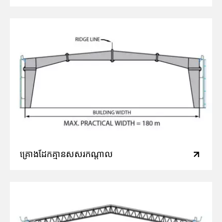
គ្រោងដែកគ្មានសសរកណ្តាល