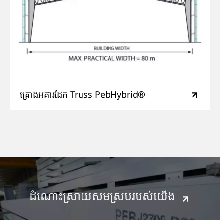
គ្រោងអគារដែក​​ Truss PebHybrid®
ដំណោះស្រាយសមស្របរបស់យើង