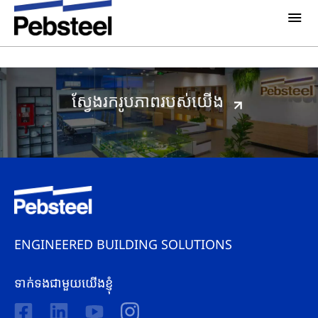
ព័ត៌មានថ្មីៗ
ព័ត៍មាន & សេចក្តីប្រកាស
មតិអ្នកជំនាញ
អំពីពួកយើង
អំពីយើង
ដំណោះស្រាយ
ស្វែងរករូបភាពរបស់យើង
ហេតុអ្វីជ្រើសរើសយក​ Pebsteel
ទិដ្ឋភាពទូទៅ
គម្រោង
ប្រព័ន្ធ គ្រឿងបង្គុំអាគារ
ប្រព័ន្ធផ្សព្វផ្សាយ
ផលិតផល
ព័តមាន
ខិត្តប័ណ្ណ
រូបភាព
ENGINEERED BUILDING SOLUTIONS
ទាក់ទងយើងខ្ញុំ
ទាក់ទងជាមួយយើងខ្ញុំ