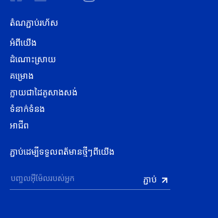
តំណភ្ជាប់រហ័ស
អំពីយើង
ដំណោះស្រាយ
គម្រោង
ក្លាយជាដៃគូសាងសង់
ទំនាក់ទំនង
អាជីព
ភ្ជាប់ដេម្បីទទួលពត័មានថ្មីៗពីយើង