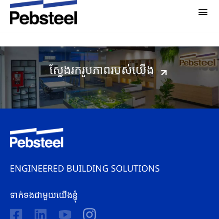
ព័ត៌មានថ្មីៗ
ព័ត៍មាន & សេចក្តីប្រកាស
មតិអ្នកជំនាញ
អំពីពួកយើង
អំពីយើង
ដំណោះស្រាយ
ស្វែងរករូបភាពរបស់យើង
ហេតុអ្វីជ្រើសរើសយក​ Pebsteel
ទិដ្ឋភាពទូទៅ
គម្រោង
ប្រព័ន្ធ គ្រឿងបង្គុំអាគារ
ប្រព័ន្ធផ្សព្វផ្សាយ
ផលិតផល
ព័តមាន
ខិត្តប័ណ្ណ
រូបភាព
ENGINEERED BUILDING SOLUTIONS
ទាក់ទងយើងខ្ញុំ
ទាក់ទងជាមួយយើងខ្ញុំ