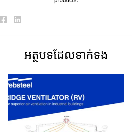
products.
អត្ថបទ​ដែល​ទាក់ទង