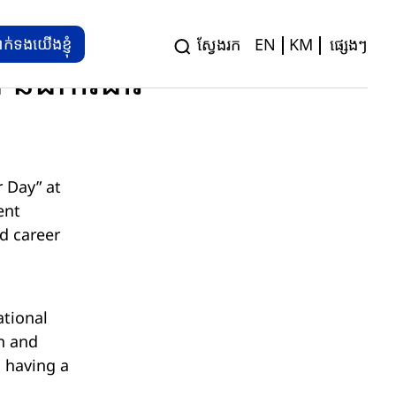
ិងការងារ
ាក់ទងយើងខ្ញុំ
ស្វែងរក
EN
KM
ផ្សេងៗ
ព និងការងារ
r Day” at
ent
d career
tional
n and
 having a