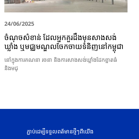
24/06/2025
ចំណុចសំខាន់ ដែលអ្នកគួរដឹងមុនសាងសង់
ឃ្លាំង ឬមជ្ឈមណ្ឌលចែកចាយទំនិញនៅកម្ពុជា
នៅក្នុងការគណនា រចនា និងការសាងសង់ឃ្លាំងដែកខ្នាតធំ
និងមជ្
ភ្ជាប់ដេម្បីទទួលពត័មានថ្មីៗពីយើង