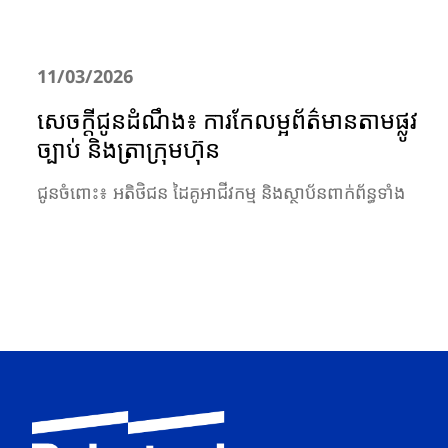
11/03/2026
សេចក្តីជូនដំណឹង៖ ការកែលម្អព័ត៌មានតាមផ្លូវ
ច្បាប់ និងត្រាក្រុមហ៊ុន
ជូនចំពោះ៖ អតិថិជន ដៃគូអាជីវកម្ម និងស្ថាប័នពាក់ព័ន្ធទាំង