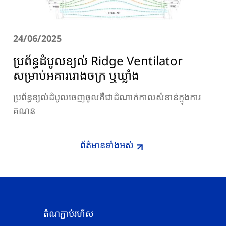
24/06/2025
ប្រព័ន្ធដំបូលខ្យល់ Ridge Ventilator
សម្រាប់អគាររោងចក្រ ឬឃ្លាំង
ប្រព័ន្ធខ្យល់ដំបូលចេញចូលគឺជាដំណាក់កាលសំខាន់ក្នុងការ
គណន
ព័ត៌មានទាំងអស់
តំណភ្ជាប់រហ័ស