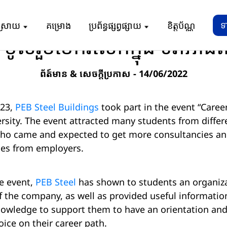
័ត៍មាន & សេចក្តីប្រកាស
/
Pebsteel ចូលរួមចែករំលែកក្នុង ទិវាអាជីព ន
ទ
ស្រាយ
គម្រោង
ប្រព័ន្ធផ្សព្វផ្សាយ
ខិត្តប័ណ្ណ
ូលរួមចែករំលែកក្នុង ទិវាអាជី
ព័ត៍មាន & សេចក្តីប្រកាស
- 14/06/2022
 23,
PEB Steel Buildings
took part in the event “Caree
sity. The event attracted many students from differ
 who came and expected to get more consultancies an
ies from employers.
e event,
PEB Steel
has shown to students an organiza
f the company, as well as provided useful informatio
nowledge to support them to have an orientation and
oice on their career path.