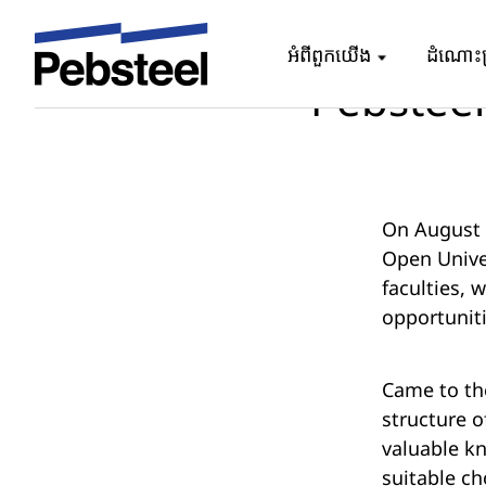
ផ្ទះ
/
/
ព
អំពីពួកយើង
ដំណោះ
Pebsteel ច
On August
Open Univer
faculties,
opportunit
Came to th
structure o
valuable k
suitable ch