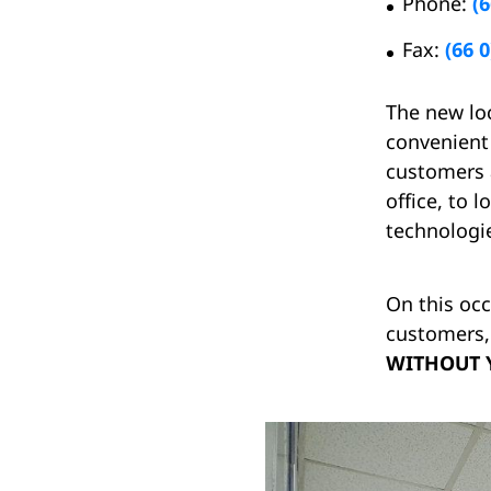
Phone:
(
6
Fax:
(66 0
The new lo
convenient 
customers a
office, to 
technologie
On this occ
customers, 
WITHOUT 