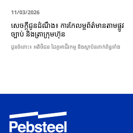
11/03/2026
សេចក្តីជូនដំណឹង៖ ការកែលម្អព័ត៌មានតាមផ្លូវ
ច្បាប់ និងត្រាក្រុមហ៊ុន
ជូនចំពោះ៖ អតិថិជន ដៃគូអាជីវកម្ម និងស្ថាប័នពាក់ព័ន្ធទាំង