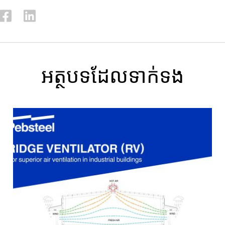
អត្ថបទ​ដែល​ទាក់ទង