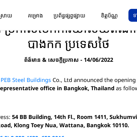
& សេចក្តីប្រកាស
/
Pebsteel ប្រកាសបើកការិយាល័យតំណាងនៅទីក្រុង
ទ
ស្រាយ
គម្រោង
ប្រព័ន្ធផ្សព្វផ្សាយ
ខិត្តប័ណ្ណ
 ប្រកាសបើកការិយាល័យតំណាង
បាងកក ប្រទេសថៃ
ព័ត៍មាន & សេចក្តីប្រកាស
- 14/06/2022
–
PEB Steel Buildings
Co., Ltd announced the opening
epresentative office in Bangkok, Thailand
as follo
ess:
54 BB Building, 14th Fl., Room 1411, Sukhumvi
Road, Klong Toey Nua, Wattana, Bangkok 10110.