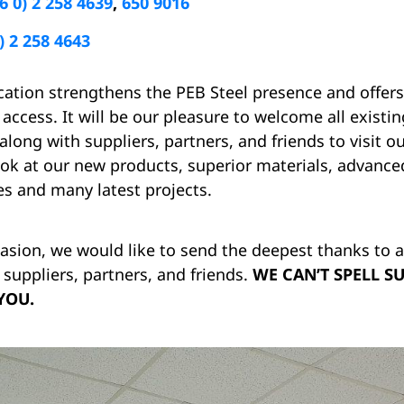
6 0) 2 258 4639
,
650 9016
) 2 258 4643
cation strengthens the PEB Steel presence and offer
access. It will be our pleasure to welcome all existi
long with suppliers, partners, and friends to visit o
look at our new products, superior materials, advance
s and many latest projects.
asion, we would like to send the deepest thanks to a
suppliers, partners, and friends.
WE CAN’T SPELL S
YOU.