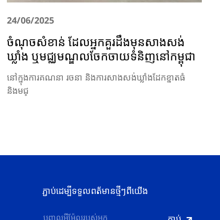
24/06/2025
ចំណុចសំខាន់ ដែលអ្នកគួរដឹងមុនសាងសង់
ឃ្លាំង ឬមជ្ឈមណ្ឌលចែកចាយទំនិញនៅកម្ពុជា
នៅក្នុងការគណនា រចនា និងការសាងសង់ឃ្លាំងដែកខ្នាតធំ
និងមជ្
ភ្ជាប់ដេម្បីទទួលពត័មានថ្មីៗពីយើង