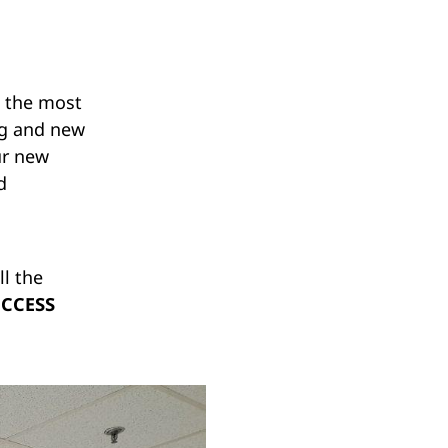
s the most
ng and new
ur new
d
ll the
UCCESS