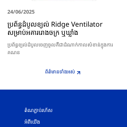
24/06/2025
ប្រព័ន្ធដំបូលខ្យល់ Ridge Ventilator
សម្រាប់អគាររោងចក្រ ឬឃ្លាំង
ប្រព័ន្ធខ្យល់ដំបូលចេញចូលគឺជាដំណាក់កាលសំខាន់ក្នុងការ
គណន
ព័ត៌មានទាំងអស់
តំណភ្ជាប់រហ័ស
អំពីយើង