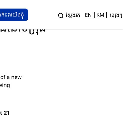
បាងកក ប្រទេសថៃ
ាក់ទងយើងខ្ញុំ
ស្វែងរក
EN
KM
ផ្សេងៗ
នៅទីក្រុង
 of a new
wing
t 21