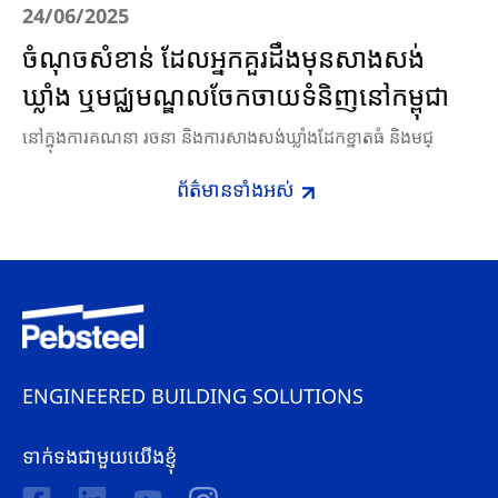
24/06/2025
ចំណុចសំខាន់ ដែលអ្នកគួរដឹងមុនសាងសង់
ឃ្លាំង ឬមជ្ឈមណ្ឌលចែកចាយទំនិញនៅកម្ពុជា
នៅក្នុងការគណនា រចនា និងការសាងសង់ឃ្លាំងដែកខ្នាតធំ និងមជ្
ព័ត៌មានទាំងអស់
ENGINEERED BUILDING SOLUTIONS
ទាក់ទងជាមួយយើងខ្ញុំ