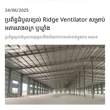
24/06/2025
ប្រព័ន្ធដំបូលខ្យល់ Ridge Ventilator សម្រាប់
អគាររោងចក្រ ឬឃ្លាំង
ប្រព័ន្ធខ្យល់ដំបូលចេញចូលគឺជាដំណាក់កាលសំខាន់ក្នុងការ គណន