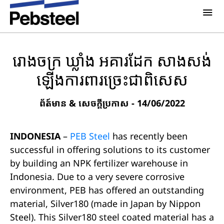
ផ្ទះ
/
/
ព័ត៍មាន & សេចក្តីប្រកាស
/
រោងចក្រ ឃ្លាំង អគារដែក
សាងសង់ឡើងការពារច្រេះជាពិសេស
អំពីពួកយើង
អំពីយើង
រោងចក្រ ឃ្លាំង អគារដែក សាងសង់
ដំណោះស្រាយ
ឡើងការពារច្រេះជាពិសេស
ហេតុអ្វីជ្រើសរើសយក​ Pebsteel
ទិដ្ឋភាពទូទៅ
គម្រោង
ព័ត៍មាន & សេចក្តីប្រកាស
- 14/06/2022
ប្រព័ន្ធ គ្រឿងបង្គុំអាគារ
ប្រព័ន្ធផ្សព្វផ្សាយ
ផលិតផល
INDONESIA
–
PEB Steel
has recently been
ព័តមាន
successful in offering solutions to its customer
ខិត្តប័ណ្ណ
by building an NPK fertilizer warehouse in
រូបភាព
Indonesia. Due to a very severe corrosive
ទាក់ទងយើងខ្ញុំ
environment, PEB has offered an outstanding
material, Silver180 (made in Japan by Nippon
Steel). This Silver180 steel coated material has a