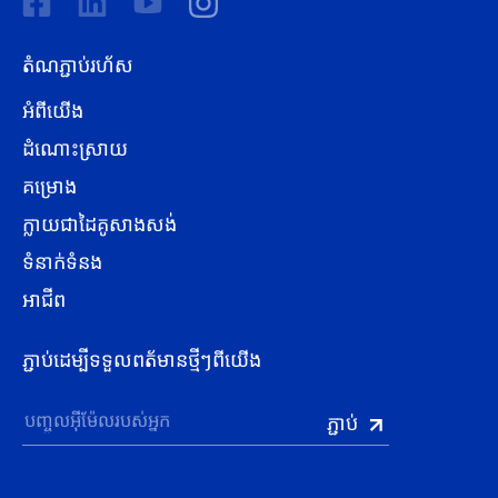
តំណភ្ជាប់រហ័ស
អំពីយើង
ដំណោះស្រាយ
គម្រោង
ក្លាយជាដៃគូសាងសង់
ទំនាក់ទំនង
អាជីព
ភ្ជាប់ដេម្បីទទួលពត័មានថ្មីៗពីយើង