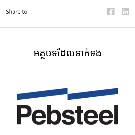
Share to
អត្ថបទ​ដែល​ទាក់ទង