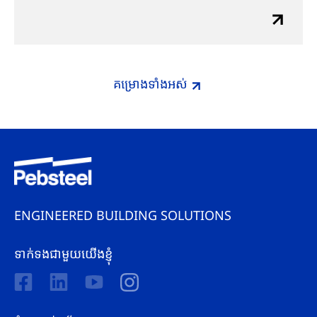
គម្រោង​ទាំងអស់
ENGINEERED BUILDING SOLUTIONS
ទាក់ទងជាមួយយើងខ្ញុំ