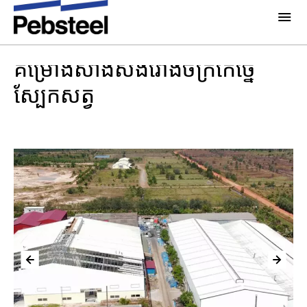
ផ្ទះ
/
គម្រោងសាងសង់រោងចក្រកែច្នៃស្បែកសត្វ
អំពីពួកយើង
គម្រោងសាងសង់រោងចក្រកែច្នៃ
អំពីយើង
ស្បែកសត្វ
ដំណោះស្រាយ
ហេតុអ្វីជ្រើសរើសយក​ Pebsteel
ទិដ្ឋភាពទូទៅ
គម្រោង
ប្រព័ន្ធ គ្រឿងបង្គុំអាគារ
ប្រព័ន្ធផ្សព្វផ្សាយ
ផលិតផល
ព័តមាន
ខិត្តប័ណ្ណ
រូបភាព
ទាក់ទងយើងខ្ញុំ