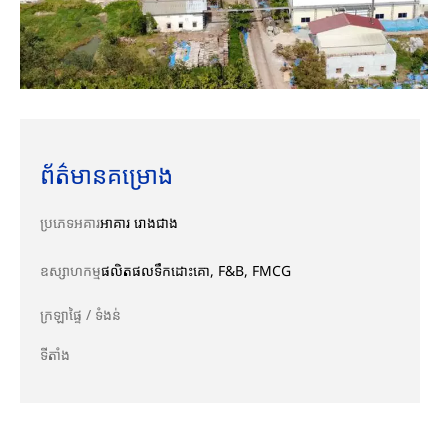
ព័ត៌មានគម្រោង
ប្រភេទអគារ
អាគារ រោងជាង
ឧស្សាហកម្ម
ផលិតផលទឹកដោះគោ, F&B, FMCG
ក្រឡាផ្ទៃ / ទំងន់
ទីតាំង