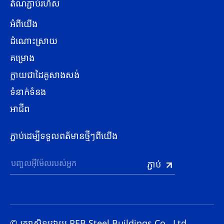
តំណភ្ជាប់រហ័ស
អំពីយើង
ដំណោះស្រាយ
គម្រោង
ក្លាយជាដៃគូសាងសង់
ទំនាក់ទំនង
អាជីព
ភ្ជាប់ដេម្បីទទួលពត័មានថ្មីៗពីយើង
© រក្សាសិទ្ធដោយ PEB Steel Buildings Co., Ltd.