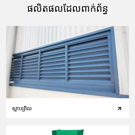
ផលិតផលដែលពាក់ព័ន្ធ
ស្លាបព្រិល