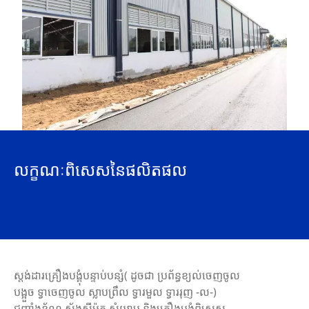
លក្ខណៈពិសេសនៃផលិតផល
ស្តង់ដារគ្រឿងបង្គុំបន្ទាប់បន្សំ( ដូចជា ប្រព័ន្ធខ្យល់ចេញចូល
បង្អួច ទ្វាចេញចូល ស្លាបព្រឹល ទ្វារមួល ទ្វាររុញ -ល-)
ជញ្ជាំងខ័ណ្ឌ ស័ង្កសីម៉ូត សំយាប និងគ្រឿងបង្គុំពិសេស