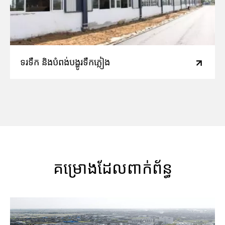
ទរទឹក និងបំពង់បង្ហូរទឹកភ្លៀង
គម្រោងដែលពាក់ព័ន្ធ