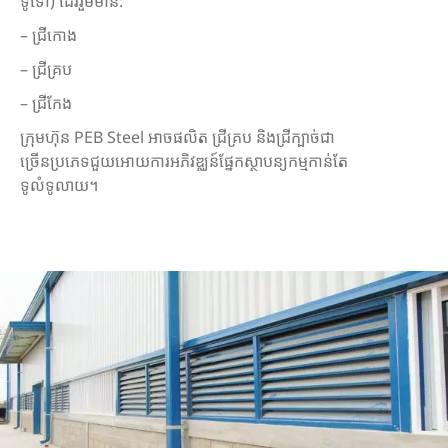
ទូទៅ) ដែររួមមាន:
– ជ្រីកោង
– ជ្រីគ្រប
– ជ្រីកែង
ក្រុមហ៊ុន PEB Steel អាចផលិត ជ្រីគ្រប និងជ្រីក្បាច់ជា
ច្រើនប្រភេទជួយអោយការអភិវឌ្ឈន៍ផ្នែកស្ថាបន្យកម្មកាន់តែ
ទូលំទូលាយ។