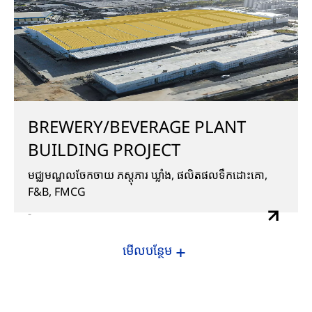
BREWERY/BEVERAGE PLANT
BUILDING PROJECT
មជ្ឈមណ្ឌលចែកចាយ ភស្តុភារ ឃ្លាំង, ផលិតផលទឹកដោះគោ,
F&B, FMCG
-
មើលបន្ថែម