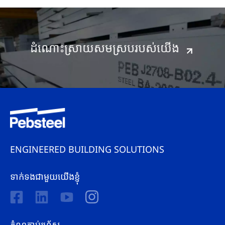
ដំណោះស្រាយសមស្របរបស់យើង
ENGINEERED BUILDING SOLUTIONS
ទាក់ទងជាមួយយើងខ្ញុំ
តំណភ្ជាប់រហ័ស