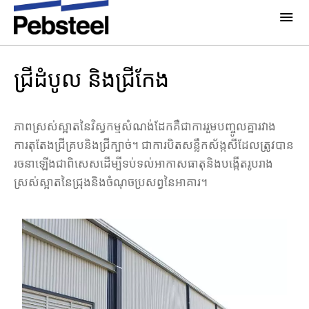
ផ្ទះ
/
ដំណោះស្រាយ
/
ផលិតផល
/
គ្រឿងតម្លើង
/
ជ្រីដំបូល និងជ្រីកែង
អំពីពួកយើង
ជ្រីដំបូល និងជ្រីកែង
អំពីយើង
ដំណោះស្រាយ
ហេតុអ្វីជ្រើសរើសយក​ Pebsteel
ទិដ្ឋភាពទូទៅ
ភាពស្រស់ស្អាតនៃវិស្វកម្មសំណង់ដែកគឺជាការរួមបញ្ចូលគ្នារវាង
គម្រោង
ការតុតែងជ្រីគ្របនិងជ្រីក្បាច់។ ជាការបិតសន្លឹកស័ង្កសីដែលត្រូវបាន
ប្រព័ន្ធ គ្រឿងបង្គុំអាគារ
រចនាឡើងជាពិសេសដើម្បីទប់ទល់អាកាសធាតុនិងបង្កើតរូបរាង
ប្រព័ន្ធផ្សព្វផ្សាយ
ស្រស់ស្អាតនៃជ្រុងនិងចំណុចប្រសព្វនៃអាគារ។
ផលិតផល
ព័តមាន
ខិត្តប័ណ្ណ
រូបភាព
ទាក់ទងយើងខ្ញុំ