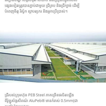
ផ្សេងទៀតត្រូវបានភ្ជាប់ជាមួយ ជ្រីគ្រប និងជ្រីក្បាច់ ដើម្បី
បំពេញចិត្ត វិស្វ័ក ស្ថាបត្យករ និងអ្នកប្រើប្រាស់។
ជ្រីរបស់ក្រុមហ៊ុន PEB Steel ភាគច្រើនផលិតឡើង
ពីរ៉ូឡូស័ង្កសីពណ៌ AluPeb® មានកំរាស់ 0.5mm(ជា