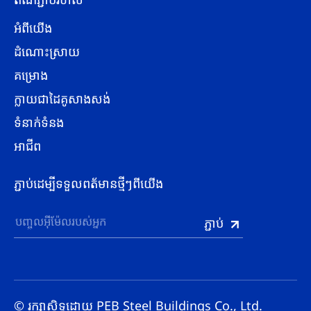
អំពីយើង
ដំណោះស្រាយ
គម្រោង
ក្លាយជាដៃគូសាងសង់
ទំនាក់ទំនង
អាជីព
ភ្ជាប់ដេម្បីទទួលពត័មានថ្មីៗពីយើង
© រក្សាសិទ្ធដោយ PEB Steel Buildings Co., Ltd.