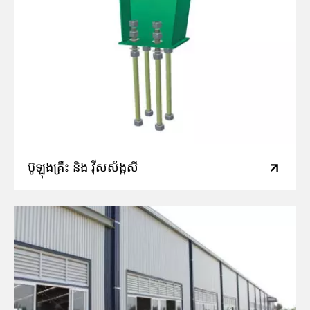
ប៊ូឡុងគ្រឹះ និង វ៉ីសស័ង្កសី