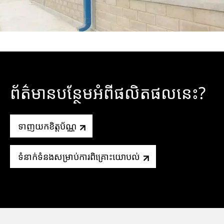
ព័ត៌មានបន្ថែមអំពីផលិតផលនេះ?
ទាញយកខិត្តប័ណ្ណ
ទំនាក់ទំនងសម្រាប់ការពិគ្រោះយោបល់