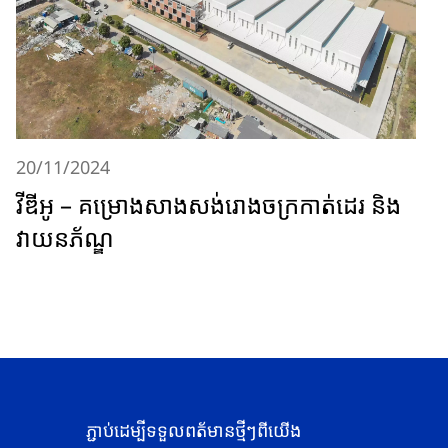
20/11/2024
វីឌីអូ – គម្រោងសាងសង់រោងចក្រកាត់ដេរ និង
វាយនភ័ណ្ឌ
ភ្ជាប់ដេម្បីទទួលពត័មានថ្មីៗពីយើង