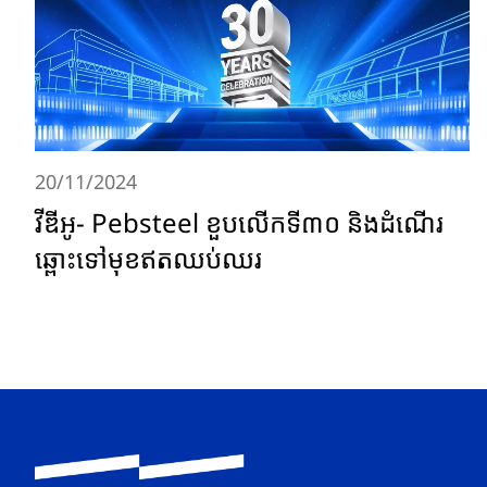
20/11/2024
វីឌីអូ- Pebsteel ខួបលើកទី៣០ និងដំណើរ
ឆ្ពោះទៅមុខឥតឈប់ឈរ