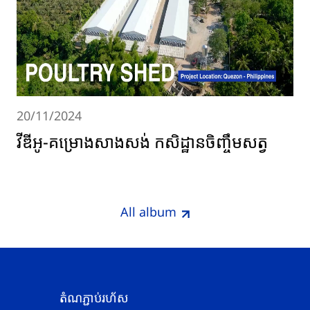
20/11/2024
វីឌីអូ-គម្រោងសាងសង់ កសិដ្ឋានចិញ្ចឹមសត្វ
All album
តំណភ្ជាប់រហ័ស