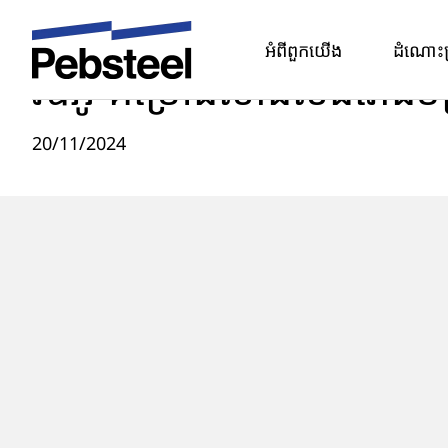
Home
/
/
វីដេអូ
/
វីឌីអូ-គម្រោងសាងសង់រោងចក្រផលិតកាបូប
អំពីពួកយើង
ដំណោះ
វីឌីអូ-គម្រោងសាងសង់រោងច
20/11/2024