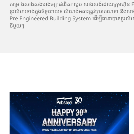
គម្រោងសាងសង់រោងចក្រផលិតកាបូប សាងសង់ដោយក្រុមហ៊ុន​ P
នូវលំហរខាងក្នុងធំទូលាយ៖ សំណង់អគារត្រូវបានគណនា និងសាង
Pre Engineered Building System ដើម្បីធានាបាននូវលំ
នីមួយៗ