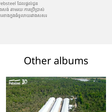
ebsteel ដែលផ្តល់ជូន
សង់ តាមរយៈការប្រើប្រាស់
ហរខាងក្នងធំទូលាយរវាងសសរ
Other albums