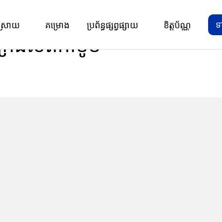
ទ
ស្រាយ
គម្រោង
ប្រព័ន្ធផ្សព្វផ្សាយ
ខិត្តប័ណ្ណ
ក្រផលិតកាបូប